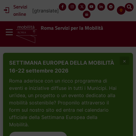
Servizi
[gtranslate]
online
Roma Servizi per la Mobilità
×
SETTIMANA EUROPEA DELLA MOBILITÀ
16-22 settembre 2026
Roma aderisce con un ricco programma di
eventi e iniziative diffuse in tutti i Municipi. Hai
un’idea, un progetto o un evento dedicato alla
mobilità sostenibile? Proponilo attraverso il
form sul nostro sito ed entra nel calendario
ufficiale della Settimana Europea della
Mobilità.