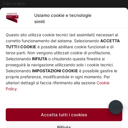
Foro Italico
Pedonalizzazioni
Usiamo cookie e tecnologie
Aeroporti
simili
AZIENDA
Chi siamo
Privacy
Questo sito utilizza cookie tecnici (ed assimilati) necessari al
Governance
Parità di genere
corretto funzionamento del sistema. Selezionando
ACCETTA
Whistleblowing
Amministrazione
TUTTI I COOKIE
è possibile abilitare cookie funzionali e di
terze parti. Non vengono utilizzati cookie di profilazione.
Co-Marketing
trasparente
Selezionando
RIFIUTA
o chiudendo questa finestra si
Social media policy
Bandi e gare
proseguirà la navigazione utilizzando solo i cookie tecnici.
Informativa Cookie
Note legali
Selezionando
IMPOSTAZIONI COOKIE
è possibile gestire le
Informativa Sito web e
proprie preferenze, modificandole in ogni momento. Per
social media
ulteriori dettagli si faccia riferimento alla sezione
Cookie
Policy.
UTILITÀ
Sito Roma capitale
Sito Atac
Usiamo c
Car Sharing Roma
Accetta tutti i cookies
SEGUICI SU
Rifiuta