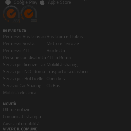
Google Play
Apple Store
IN EVIDENZA
Permessi Bus turistici
Bus tram e filobus
Permessi Sosta
Metro e ferrovie
Permessi ZTL
Bicicletta
Persone con disabilità
ZTL a Roma
Servizi per licenze Taxi
Mobilità sharing
Servizi per NCC Roma
Trasporto scolastico
Servizi per Botticelle
Open bus
Servizio Car Sharing
ClicBus
Mobilità elettrica
NOVITÀ
Ultime notizie
Comunicati stampa
Avvisi infomobilità
VIVERE IL COMUNE