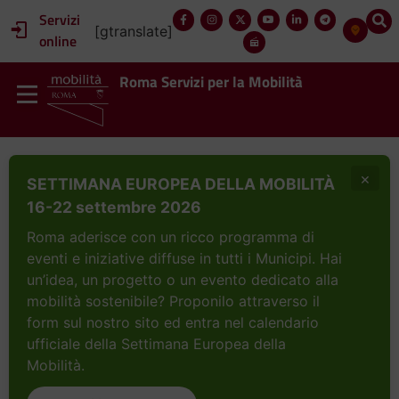
Servizi
[gtranslate]
online
Roma Servizi per la Mobilità
×
SETTIMANA EUROPEA DELLA MOBILITÀ
16-22 settembre 2026
Roma aderisce con un ricco programma di
eventi e iniziative diffuse in tutti i Municipi. Hai
un’idea, un progetto o un evento dedicato alla
mobilità sostenibile? Proponilo attraverso il
form sul nostro sito ed entra nel calendario
ufficiale della Settimana Europea della
Mobilità.