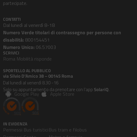
partecipate.
CONTATTI
Dal lunedì al venerdì 8-18
Numero Verde titolari di contrassegno per persone con
disabilità:
800154451
Numero Unico:
06.57003
SCRIVICI
Roma Mobilità risponde
SPORTELLO AL PUBBLICO
via Silvio D’Amico 38 – 00145 Roma
Dal lunedì al venerdì 8.30 -16
Solo su appuntamento da prenotare con l’app
SolariQ
.
Google Play
Apple Store
IN EVIDENZA
Permessi Bus turistici
Bus tram e filobus
Permessi Sosta
Metro e ferrovie