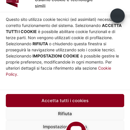
Aeroporti
simili
AZIENDA
Usiamo c
Chi siamo
Privacy
Questo sito utilizza cookie tecnici (ed assimilati) necessari al
Governance
Parità di genere
corretto funzionamento del sistema. Selezionando
ACCETTA
Whistleblowing
Amministrazione
TUTTI I COOKIE
è possibile abilitare cookie funzionali e di
terze parti. Non vengono utilizzati cookie di profilazione.
Co-Marketing
trasparente
Selezionando
RIFIUTA
o chiudendo questa finestra si
Social media policy
Bandi e gare
proseguirà la navigazione utilizzando solo i cookie tecnici.
Informativa Cookie
Note legali
Selezionando
IMPOSTAZIONI COOKIE
è possibile gestire le
Informativa Sito web e
proprie preferenze, modificandole in ogni momento. Per
social media
ulteriori dettagli si faccia riferimento alla sezione
Cookie
Policy.
UTILITÀ
Sito Roma capitale
Sito Atac
Car Sharing Roma
Accetta tutti i cookies
SEGUICI SU
Rifiuta
Impostazioni cookies
Mapp
Sede legale in via Silvio D’Amico 40, 00145 Roma, P. IVA e N.