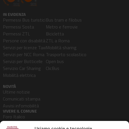
IN EVIDENZA
Permessi Bus turistici
Bus tram e filobus
Permessi Sosta
Metro e ferrovie
Permessi ZTL
Bicicletta
Persone con disabilità
ZTL a Roma
Servizi per licenze Taxi
Mobilità sharing
Servizi per NCC Roma
Trasporto scolastico
Servizi per Botticelle
Open bus
Servizio Car Sharing
ClicBus
Mobilità elettrica
NOVITÀ
Ultime notizie
Comunicati stampa
Avvisi infomobilità
VIVERE IL COMUNE
Foro Italico
Pedonalizzazioni
Usiamo cookie e tecnologie