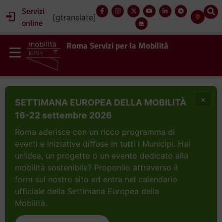
Servizi
[gtranslate]
online
Roma Servizi per la Mobilità
×
SETTIMANA EUROPEA DELLA MOBILITÀ
16-22 settembre 2026
Roma aderisce con un ricco programma di
eventi e iniziative diffuse in tutti i Municipi. Hai
un’idea, un progetto o un evento dedicato alla
mobilità sostenibile? Proponilo attraverso il
form sul nostro sito ed entra nel calendario
ufficiale della Settimana Europea della
Mobilità.