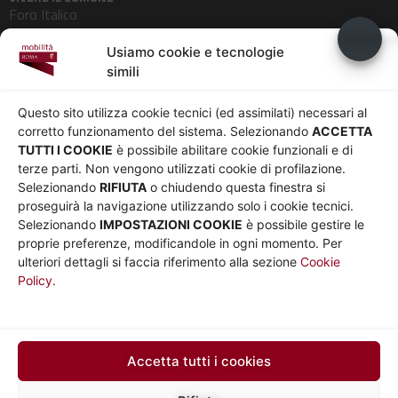
Foro Italico
Pedonalizzazioni
Usiamo c
Usiamo cookie e tecnologie
Aeroporti
simili
AZIENDA
Chi siamo
Privacy
Questo sito utilizza cookie tecnici (ed assimilati) necessari al
Governance
Parità di genere
corretto funzionamento del sistema. Selezionando
ACCETTA
Whistleblowing
Amministrazione
TUTTI I COOKIE
è possibile abilitare cookie funzionali e di
terze parti. Non vengono utilizzati cookie di profilazione.
Co-Marketing
trasparente
Selezionando
RIFIUTA
o chiudendo questa finestra si
Social media policy
Bandi e gare
proseguirà la navigazione utilizzando solo i cookie tecnici.
Informativa Cookie
Note legali
Selezionando
IMPOSTAZIONI COOKIE
è possibile gestire le
Informativa Sito web e
proprie preferenze, modificandole in ogni momento. Per
social media
ulteriori dettagli si faccia riferimento alla sezione
Cookie
Policy.
UTILITÀ
Sito Roma capitale
Sito Atac
Car Sharing Roma
Accetta tutti i cookies
SEGUICI SU