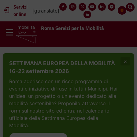
Servizi
[gtranslate]
online
Roma Servizi per la Mobilità
×
SETTIMANA EUROPEA DELLA MOBILITÀ
16-22 settembre 2026
Roma aderisce con un ricco programma di
eventi e iniziative diffuse in tutti i Municipi. Hai
un’idea, un progetto o un evento dedicato alla
mobilità sostenibile? Proponilo attraverso il
form sul nostro sito ed entra nel calendario
ufficiale della Settimana Europea della
Mobilità.