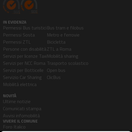
IN EVIDENZA
Permessi Bus turistici
Bus tram e filobus
Permessi Sosta
Metro e ferrovie
Permessi ZTL
Bicicletta
Persone con disabilità
ZTL a Roma
Servizi per licenze Taxi
Mobilità sharing
Servizi per NCC Roma
Trasporto scolastico
Servizi per Botticelle
Open bus
Servizio Car Sharing
ClicBus
Mobilità elettrica
NOVITÀ
Ultime notizie
Comunicati stampa
Avvisi infomobilità
VIVERE IL COMUNE
Foro Italico