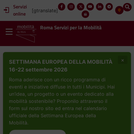
Servizi
[gtranslate]
online
Roma Servizi per la Mobilità
×
SETTIMANA EUROPEA DELLA MOBILITÀ
16-22 settembre 2026
Roma aderisce con un ricco programma di
eventi e iniziative diffuse in tutti i Municipi. Hai
un’idea, un progetto o un evento dedicato alla
mobilità sostenibile? Proponilo attraverso il
form sul nostro sito ed entra nel calendario
ufficiale della Settimana Europea della
Mobilità.