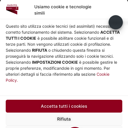
Pedonalizzazioni
Usiamo cookie e tecnologie
Aeroporti
simili
AZIENDA
Usiamo c
Chi siamo
Privacy
Questo sito utilizza cookie tecnici (ed assimilati) necessari al
Governance
Parità di genere
corretto funzionamento del sistema. Selezionando
ACCETTA
Whistleblowing
Amministrazione
TUTTI I COOKIE
è possibile abilitare cookie funzionali e di
terze parti. Non vengono utilizzati cookie di profilazione.
Co-Marketing
trasparente
Selezionando
RIFIUTA
o chiudendo questa finestra si
Social media policy
Bandi e gare
proseguirà la navigazione utilizzando solo i cookie tecnici.
Informativa Cookie
Note legali
Selezionando
IMPOSTAZIONI COOKIE
è possibile gestire le
Informativa Sito web e
proprie preferenze, modificandole in ogni momento. Per
social media
ulteriori dettagli si faccia riferimento alla sezione
Cookie
Policy.
UTILITÀ
Sito Roma capitale
Sito Atac
Car Sharing Roma
Accetta tutti i cookies
SEGUICI SU
Rifiuta