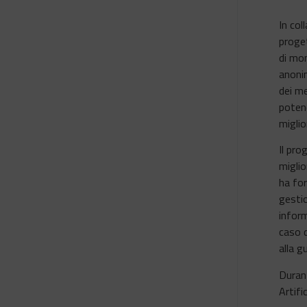
In col
proget
di mon
anonim
dei me
potend
miglio
Il pro
miglio
ha for
gestio
inform
caso d
alla g
Duran
Artifi