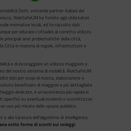
omobilità Dott, entrambi partner italiani del
lonicco, RideSafeUM ha fornito agli utilizzatori
ulle normative locali, ed ha raccolto dati
unque per educare i cittadini al corretto utilizzo
e principali aree problematiche della città,
la Città in materia di regole, infrastrutture e
bilità e di incoraggiare un utilizzo maggiore e
turo del nostro sistema di mobilità. RideSafeUM
lto dati per scopi di ricerca, elaborazione e
o potuto beneficiare di maggiori e più dettagliate
archeggio dedicate, e un’assistenza più rapida in
 specifici su eventuali incidenti e scorrettezze
un uso più mirato dello spazio pubblico.
t e alla taratura dell’algoritmo di Intelligenza
ana sotto forma di sconti sui noleggi
.