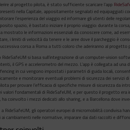
erire al progetto pilota, è stato sufficiente scaricare l’app
RideSa
resenti nella Capitale, appositamente segnalati ed equipaggiati co
itorare l’esperienza del viaggio ed informare gli utenti delle regola
pposito spazio, è bastato iniziare il proprio viaggio: durante la corsa
 ha mostrato le informazioni essenziali da conoscere come, ad ese
tare, i limiti di velocità da tenere e le aree dove il parcheggio è cons
successiva corsa a Roma a tutti coloro che aderiranno al progetto p
 RideSafeUM si basa sull’integrazione di un computer-vision softwa
utenti, il GPS e accelerometro del mezzo. L’app è collegata ad una
fencing in cui vengono impostati i parametri di guida locali, consente
camente e monitorare eventuali problemi di sicurezza dei servizi d
ilota per provare l’efficacia di specifiche misure di sicurezza da int
i valori fondamentali di RideSafeUM, e per questo il progetto era 
ha coinvolto i mezzi dedicati allo sharing, e a Barcellona dove invec
 a RideSafeUM, gli operatori europei di micromobilità condivisa ha
i ai cambiamenti nelle normative, imparare dai dati raccolti e diffonde
tner coinvolti