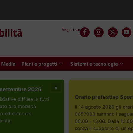
ilità
Seguici su:
 Media
Piani e progetti
Sistemi e tecnologie
×
settembre 2026
Orario prefestivo Spor
ative diffuse in tutti
ato alla mobilità
Il 14 agosto 2026 gli orar
to ed entra nel
0657003 saranno i seguent
ilità.
08.00 - 13.00. Dalle 13.00
senza il supporto di un o