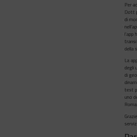
Per ad
Dott p
di mon
nell’a
l’app
transi
della 
La app
degli 
di geo
dinami
test p
uno de
Roma, 
Grazie
serviz
Par