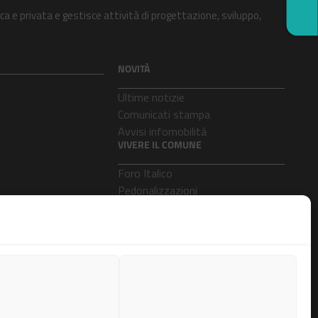
ca e privata e gestisce attività di progettazione, sviluppo,
NOVITÀ
Ultime notizie
Comunicati stampa
Avvisi infomobilità
VIVERE IL COMUNE
Foro Italico
Pedonalizzazioni
Aeroporti