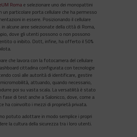
feUM Roma
e selezionare uno dei monopattini
n un particolare porta cellulare che ha permesso
mentazioni in essere. Posizionando il cellulare
, in alcune aree selezionate della città di Roma,
mpio, dove gli utenti possono o non possono
entito o inibito. Dott, infine, ha offerto il 50%
ilota.
re che lavora con la fotocamera del cellulare
 dashboard cittadina configurata con tecnologie
ndo così alle autorità di identificare, gestire
i micromobilità, attuando, quando necessario,
rodurre poi su vasta scala. La versatilità è stato
in fase di test anche a Salonicco, dove, come a
e ha coinvolto i mezzi di proprietà privata.
nno potuto adottare in modo semplice i propri
re la cultura della sicurezza tra i loro utenti.