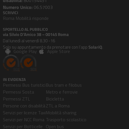
disabilità:
800154451
Numero Unico:
06.57003
SCRIVICI
Roma Mobilità risponde
SPORTELLO AL PUBBLICO
via Silvio D’Amico 38 – 00145 Roma
Dal lunedì al venerdì 8.30 -16
Solo su appuntamento da prenotare con l’app
SolariQ
.
Google Play
Apple Store
IN EVIDENZA
Permessi Bus turistici
Bus tram e filobus
Permessi Sosta
Metro e ferrovie
Permessi ZTL
Bicicletta
Persone con disabilità
ZTL a Roma
Servizi per licenze Taxi
Mobilità sharing
Servizi per NCC Roma
Trasporto scolastico
Servizi per Botticelle
Open bus