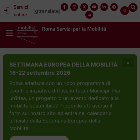
Servizi
[gtranslate]
online
Roma Servizi per la Mobilità
×
SETTIMANA EUROPEA DELLA MOBILITÀ
16-22 settembre 2026
Roma aderisce con un ricco programma di
eventi e iniziative diffuse in tutti i Municipi. Hai
un’idea, un progetto o un evento dedicato alla
mobilità sostenibile? Proponilo attraverso il
form sul nostro sito ed entra nel calendario
ufficiale della Settimana Europea della
Mobilità.