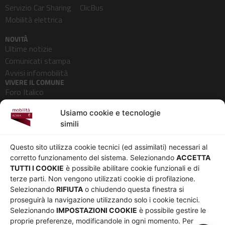
Servizio Car Sharing
ClicBus
Mobilità elettrica
NOVITÀ
Ultime notizie
Comunicati stampa
Avvisi infomobilità
VIVERE IL COMUNE
Foro Italico
Pedonalizzazioni
Usiamo cookie e tecnologie
Aeroporti
simili
AZIENDA
Chi siamo
Privacy
Questo sito utilizza cookie tecnici (ed assimilati) necessari al
Governance
Parità di genere
corretto funzionamento del sistema. Selezionando
ACCETTA
Whistleblowing
Amministrazione
TUTTI I COOKIE
è possibile abilitare cookie funzionali e di
terze parti. Non vengono utilizzati cookie di profilazione.
Co-Marketing
trasparente
Selezionando
RIFIUTA
o chiudendo questa finestra si
Social media policy
Bandi e gare
proseguirà la navigazione utilizzando solo i cookie tecnici.
Informativa Cookie
Note legali
Selezionando
IMPOSTAZIONI COOKIE
è possibile gestire le
Informativa Sito web e
proprie preferenze, modificandole in ogni momento. Per