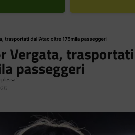
 trasportati dall’Atac oltre 175mila passeggeri
r Vergata, trasportati
ila passeggeri
mplessa"
026