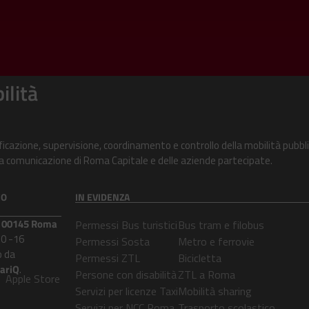
ilità
ificazione, supervisione, coordinamento e controllo della mobilità pubbli
alla comunicazione di Roma Capitale e delle aziende partecipate.
CO
IN EVIDENZA
 – 00145 Roma
Permessi Bus turistici
Bus tram e filobus
30 -16
Permessi Sosta
Metro e ferrovie
 da
Permessi ZTL
Bicicletta
lariQ
.
Persone con disabilità
ZTL a Roma
Apple Store
Servizi per licenze Taxi
Mobilità sharing
Servizi per NCC Roma
Trasporto scolastico