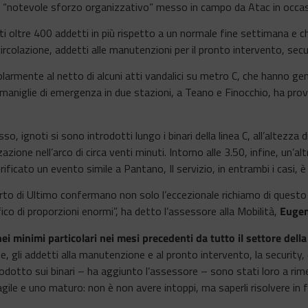
del “notevole sforzo organizzativo” messo in campo da Atac in occas
 oltre 400 addetti in più rispetto a un normale fine settimana e che 
rcolazione, addetti alle manutenzioni per il pronto intervento, secur
larmente al netto di alcuni atti vandalici su metro C, che hanno gene
maniglie di emergenza in due stazioni, a Teano e Finocchio, ha provo
so, ignoti si sono introdotti lungo i binari della linea C, all’altezza 
zzazione nell’arco di circa venti minuti. Intorno alle 3.50, infine, un’
erificato un evento simile a Pantano, Il servizio, in entrambi i casi, 
rto di Ultimo confermano non solo l’eccezionale richiamo di questo
ico di proporzioni enormi”, ha detto l’assessore alla Mobilità,
Eugen
ei minimi particolari nei mesi precedenti da tutto il settore della
ne, gli addetti alla manutenzione e al pronto intervento, la security, 
odotto sui binari – ha aggiunto
l’assessore
– sono stati loro a rime
ile e uno maturo: non è non avere intoppi, ma saperli risolvere in f