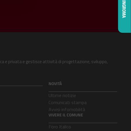
ca e privata e gestisce attività di progettazione, sviluppo,
NOVITÀ
Ultime notizie
Comunicati stampa
Avvisi infomobilità
VIVERE IL COMUNE
Foro Italico