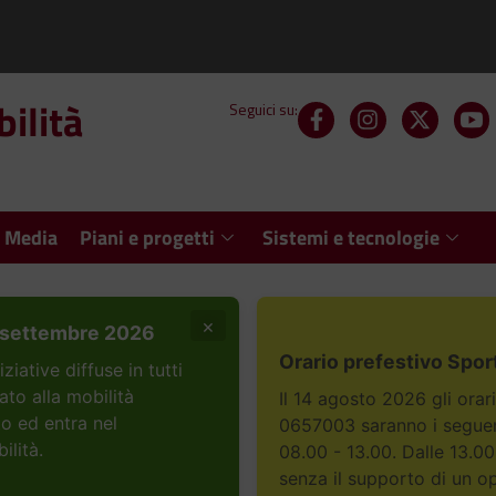
ilità
Seguici su:
 Media
Piani e progetti
Sistemi e tecnologie
×
settembre 2026
Orario prefestivo Spor
ative diffuse in tutti
ato alla mobilità
Il 14 agosto 2026 gli orar
to ed entra nel
0657003 saranno i seguent
ilità.
08.00 - 13.00. Dalle 13.00
senza il supporto di un o