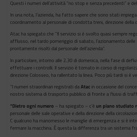
Questi i numeri dell’attività “no stop e senza precedenti” e 
In una nota, l’azienda, ha fatto sapere che sono stati impiegati
coordinamento al personale di condotta treni, direzione della ci
Atac ha spiegato che “Il servizio si è svolto quasi sempre rego
afflusso, nel tardo pomeriggio di sabato, l’azionamento delle 
prontamente risolti dal personale dell’azienda”.
In particolare, intorno alle 2.30 di domenica, nella fase di deflus
effettuare i controlli. Il servizio è tornato in corso di regolari
direzione Colosseo, ha rallentato la linea. Poco più tardi si è v
“I numeri straordinari registrati da
Atac
in occasione del conce
nostro sistema di trasporto pubblico di fronte a flussi di traff
“Dietro ogni numero
– ha spiegato – c’è
un piano studiato n
personale delle sale operative e della direzione della circolazio
C qualcuno ha manomesso le maniglie di emergenza e si è intr
fermare la macchina. È questa la differenza tra un sistema frag