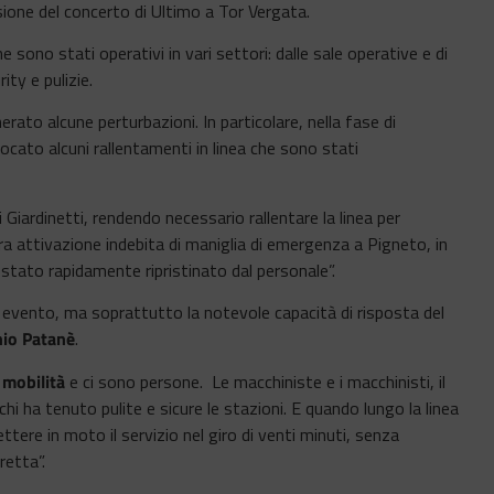
ione del concerto di Ultimo a Tor Vergata.
sono stati operativi in vari settori: dalle sale operative e di
ity e pulizie.
rato alcune perturbazioni. In particolare, nella fase di
cato alcuni rallentamenti in linea che sono stati
di Giardinetti, rendendo necessario rallentare la linea per
altra attivazione indebita di maniglia di emergenza a Pigneto, in
è stato rapidamente ripristinato dal personale”.
 evento, ma soprattutto la notevole capacità di risposta del
io Patanè
.
 mobilità
e ci sono persone. Le macchiniste e i macchinisti, il
chi ha tenuto pulite e sicure le stazioni. E quando lungo la linea
ttere in moto il servizio nel giro di venti minuti, senza
retta”.