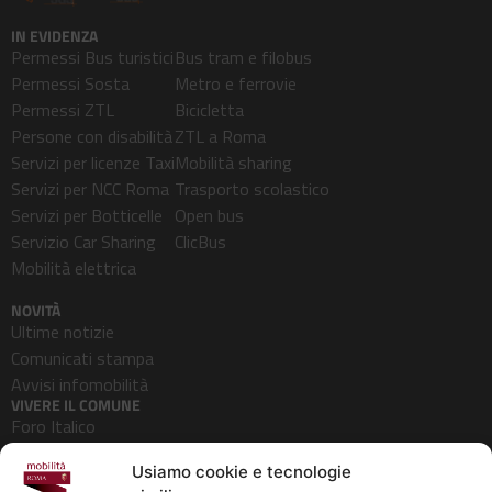
IN EVIDENZA
Permessi Bus turistici
Bus tram e filobus
Permessi Sosta
Metro e ferrovie
Permessi ZTL
Bicicletta
Persone con disabilità
ZTL a Roma
Servizi per licenze Taxi
Mobilità sharing
Servizi per NCC Roma
Trasporto scolastico
Servizi per Botticelle
Open bus
Servizio Car Sharing
ClicBus
Mobilità elettrica
NOVITÀ
Ultime notizie
Comunicati stampa
Avvisi infomobilità
VIVERE IL COMUNE
Foro Italico
Pedonalizzazioni
Usiamo cookie e tecnologie
Aeroporti