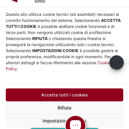
simili
AZIENDA
Chi siamo
Privacy
Questo sito utilizza cookie tecnici (ed assimilati) necessari al
Governance
Parità di genere
corretto funzionamento del sistema. Selezionando
ACCETTA
Whistleblowing
Amministrazione
TUTTI I COOKIE
è possibile abilitare cookie funzionali e di
terze parti. Non vengono utilizzati cookie di profilazione.
Co-Marketing
trasparente
Selezionando
RIFIUTA
o chiudendo questa finestra si
Social media policy
Bandi e gare
proseguirà la navigazione utilizzando solo i cookie tecnici.
Informativa Cookie
Note legali
Selezionando
IMPOSTAZIONI COOKIE
è possibile gestire le
Informativa Sito web e
proprie preferenze, modificandole in ogni momento. Per
social media
Usiamo c
ulteriori dettagli si faccia riferimento alla sezione
Cookie
Policy.
UTILITÀ
Sito Roma capitale
Sito Atac
Car Sharing Roma
Accetta tutti i cookies
SEGUICI SU
Rifiuta
Impostazioni cookies
Mapp
Sede legale in via Silvio D’Amico 40, 00145 Roma, P. IVA e N.
Iscrizione 10735431008 del 31/12/2009 Numero REA 1253419
a del