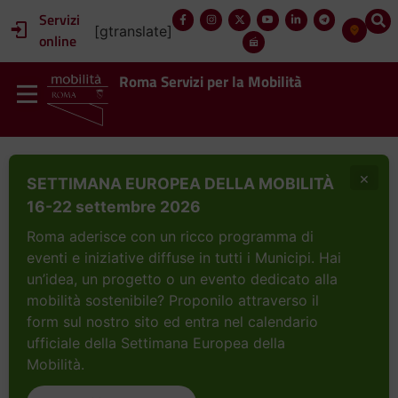
Servizi
[gtranslate]
online
Roma Servizi per la Mobilità
×
SETTIMANA EUROPEA DELLA MOBILITÀ
16-22 settembre 2026
Roma aderisce con un ricco programma di
eventi e iniziative diffuse in tutti i Municipi. Hai
un’idea, un progetto o un evento dedicato alla
mobilità sostenibile? Proponilo attraverso il
form sul nostro sito ed entra nel calendario
ufficiale della Settimana Europea della
Mobilità.