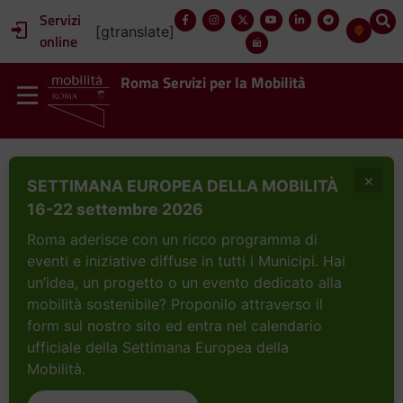
Servizi
[gtranslate]
online
Roma Servizi per la Mobilità
×
SETTIMANA EUROPEA DELLA MOBILITÀ
16-22 settembre 2026
Roma aderisce con un ricco programma di
eventi e iniziative diffuse in tutti i Municipi. Hai
un’idea, un progetto o un evento dedicato alla
mobilità sostenibile? Proponilo attraverso il
form sul nostro sito ed entra nel calendario
ufficiale della Settimana Europea della
Mobilità.