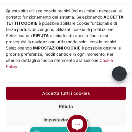
AZIENDA
Chi siamo
Privacy
Questo sito utilizza cookie tecnici (ed assimilati) necessari al
Governance
Parità di genere
corretto funzionamento del sistema. Selezionando
ACCETTA
Whistleblowing
Amministrazione
TUTTI I COOKIE
è possibile abilitare cookie funzionali e di
terze parti. Non vengono utilizzati cookie di profilazione.
Co-Marketing
trasparente
Selezionando
RIFIUTA
o chiudendo questa finestra si
Social media policy
Bandi e gare
proseguirà la navigazione utilizzando solo i cookie tecnici.
Informativa Cookie
Note legali
Selezionando
IMPOSTAZIONI COOKIE
è possibile gestire le
Informativa Sito web e
proprie preferenze, modificandole in ogni momento. Per
social media
ulteriori dettagli si faccia riferimento alla sezione
Cookie
Policy.
UTILITÀ
Usiamo c
Sito Roma capitale
Sito Atac
Car Sharing Roma
Accetta tutti i cookies
SEGUICI SU
Rifiuta
Impostazioni cookies
Mapp
Sede legale in via Silvio D’Amico 40, 00145 Roma, P. IVA e N.
Iscrizione 10735431008 del 31/12/2009 Numero REA 1253419
a del