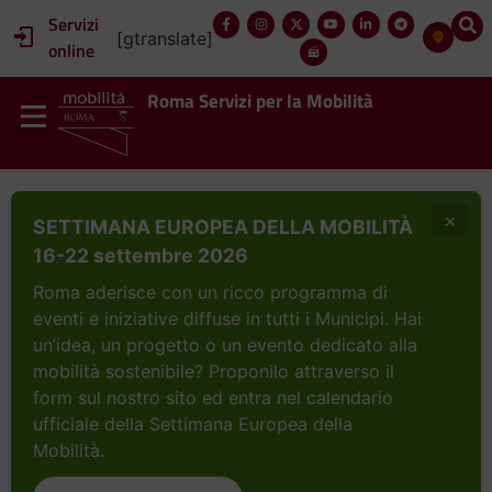
Servizi
[gtranslate]
online
Roma Servizi per la Mobilità
×
SETTIMANA EUROPEA DELLA MOBILITÀ
16-22 settembre 2026
Roma aderisce con un ricco programma di
eventi e iniziative diffuse in tutti i Municipi. Hai
un’idea, un progetto o un evento dedicato alla
mobilità sostenibile? Proponilo attraverso il
form sul nostro sito ed entra nel calendario
ufficiale della Settimana Europea della
Mobilità.