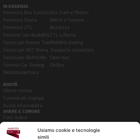
IN EVIDENZA
Permessi Bus turistici
Bus tram e filobus
Permessi Sosta
Metro e ferrovie
Permessi ZTL
Bicicletta
Persone con disabilità
ZTL a Roma
Servizi per licenze Taxi
Mobilità sharing
Servizi per NCC Roma
Trasporto scolastico
Servizi per Botticelle
Open bus
Servizio Car Sharing
ClicBus
Mobilità elettrica
NOVITÀ
Ultime notizie
Comunicati stampa
Avvisi infomobilità
VIVERE IL COMUNE
Foro Italico
Pedonalizzazioni
Usiamo cookie e tecnologie
Aeroporti
simili