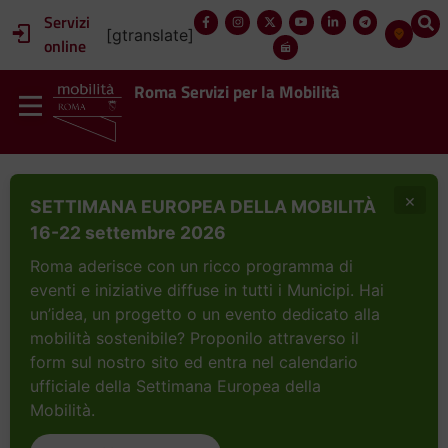
Servizi
[gtranslate]
online
Roma Servizi per la Mobilità
×
SETTIMANA EUROPEA DELLA MOBILITÀ
16-22 settembre 2026
Roma aderisce con un ricco programma di
eventi e iniziative diffuse in tutti i Municipi. Hai
un’idea, un progetto o un evento dedicato alla
mobilità sostenibile? Proponilo attraverso il
form sul nostro sito ed entra nel calendario
ufficiale della Settimana Europea della
Mobilità.