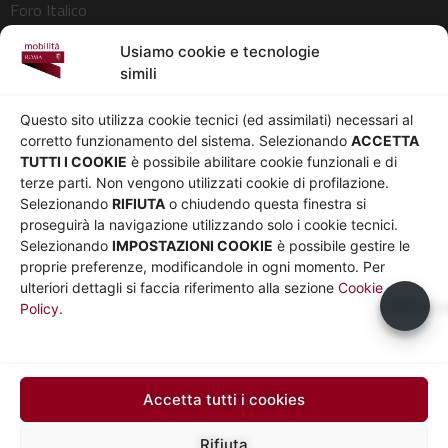
Foro Italico
Pedonalizzazioni
Usiamo cookie e tecnologie
Aeroporti
simili
AZIENDA
Chi siamo
Privacy
Questo sito utilizza cookie tecnici (ed assimilati) necessari al
Governance
Parità di genere
corretto funzionamento del sistema. Selezionando
ACCETTA
Whistleblowing
Amministrazione
TUTTI I COOKIE
è possibile abilitare cookie funzionali e di
terze parti. Non vengono utilizzati cookie di profilazione.
Co-Marketing
trasparente
Selezionando
RIFIUTA
o chiudendo questa finestra si
Social media policy
Bandi e gare
proseguirà la navigazione utilizzando solo i cookie tecnici.
Informativa Cookie
Note legali
Selezionando
IMPOSTAZIONI COOKIE
è possibile gestire le
Informativa Sito web e
proprie preferenze, modificandole in ogni momento. Per
social media
ulteriori dettagli si faccia riferimento alla sezione
Cookie
Usiamo c
Policy.
UTILITÀ
Sito Roma capitale
Sito Atac
Car Sharing Roma
Accetta tutti i cookies
SEGUICI SU
Rifiuta