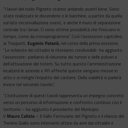
“I lavori del nodo Pigneto stanno andando avanti bene. Sono
state realizzate le discenderie e le banchine, a partire da quella
sul lato circonvallazione ovest, e anche il muro di separazione
centrale tra i binari. Ci sono ottime possibilità che finiscano in
tempo, come da cronoprogramma”. Così l’assessore capitolino
ai Trasporti,
Eugenio Patanè,
nel corso della prima sessione.
“Le richieste dei cittadini le riteniamo condivisibili- ha aggiunto
l’assessore- parliamo di riduzione dei rumori e delle polveri e
dell’attivazione del totem. Su tutto questo l’amministrazione
incalzerà le aziende e Rfi affinché queste vengano messe in
atto e si mitighi l’impatto del cantiere. Della viabilità si parlerà
invece nel secondo tavolo”.
“L’istituzione di questi tavoli rappresenta un impegno concreto
verso un percorso di informazione e confronto continuo con il
territorio – ha aggiunto il presidente del Municipio
V
Mauro Caliste
– Il Vallo Ferroviario del Pigneto e il rilancio del
Trenino Giallo sono interventi attesi da anni dai cittadini e