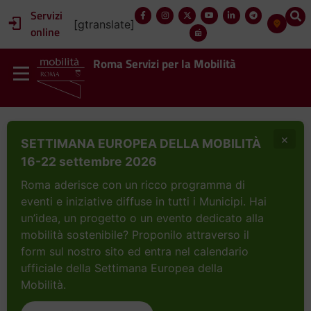
contenuto
Servizi
[gtranslate]
online
Roma Servizi per la Mobilità
×
SETTIMANA EUROPEA DELLA MOBILITÀ
16-22 settembre 2026
Roma aderisce con un ricco programma di
eventi e iniziative diffuse in tutti i Municipi. Hai
un’idea, un progetto o un evento dedicato alla
mobilità sostenibile? Proponilo attraverso il
form sul nostro sito ed entra nel calendario
ufficiale della Settimana Europea della
Mobilità.