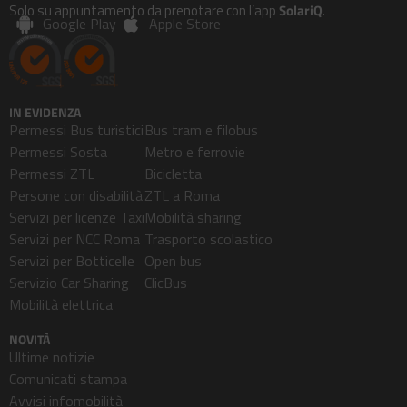
Solo su appuntamento da prenotare con l’app
SolariQ
.
Google Play
Apple Store
IN EVIDENZA
Permessi Bus turistici
Bus tram e filobus
Permessi Sosta
Metro e ferrovie
Permessi ZTL
Bicicletta
Persone con disabilità
ZTL a Roma
Servizi per licenze Taxi
Mobilità sharing
Servizi per NCC Roma
Trasporto scolastico
Servizi per Botticelle
Open bus
Servizio Car Sharing
ClicBus
Mobilità elettrica
NOVITÀ
Ultime notizie
Comunicati stampa
Avvisi infomobilità