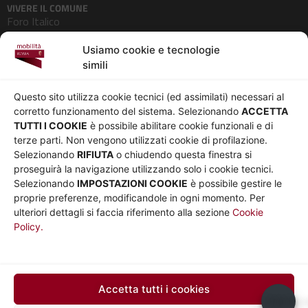
VIVERE IL COMUNE
Foro Italico
Pedonalizzazioni
Usiamo cookie e tecnologie
Aeroporti
simili
AZIENDA
Chi siamo
Privacy
Questo sito utilizza cookie tecnici (ed assimilati) necessari al
Governance
Parità di genere
corretto funzionamento del sistema. Selezionando
ACCETTA
Whistleblowing
Amministrazione
TUTTI I COOKIE
è possibile abilitare cookie funzionali e di
terze parti. Non vengono utilizzati cookie di profilazione.
Co-Marketing
trasparente
Selezionando
RIFIUTA
o chiudendo questa finestra si
Social media policy
Bandi e gare
proseguirà la navigazione utilizzando solo i cookie tecnici.
Informativa Cookie
Note legali
Selezionando
IMPOSTAZIONI COOKIE
è possibile gestire le
Informativa Sito web e
proprie preferenze, modificandole in ogni momento. Per
social media
ulteriori dettagli si faccia riferimento alla sezione
Cookie
Policy.
UTILITÀ
Sito Roma capitale
Sito Atac
Car Sharing Roma
Accetta tutti i cookies
SEGUICI SU
Usiamo c