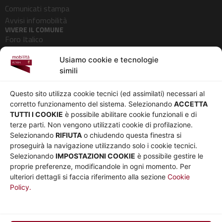
Comunicati stampa
Avvisi infomobilità
VIVERE IL COMUNE
Foro Italico
Pedonalizzazioni
Usiamo cookie e tecnologie
Aeroporti
simili
AZIENDA
Chi siamo
Privacy
Questo sito utilizza cookie tecnici (ed assimilati) necessari al
Governance
Parità di genere
corretto funzionamento del sistema. Selezionando
ACCETTA
Whistleblowing
Amministrazione
TUTTI I COOKIE
è possibile abilitare cookie funzionali e di
terze parti. Non vengono utilizzati cookie di profilazione.
Co-Marketing
trasparente
Selezionando
RIFIUTA
o chiudendo questa finestra si
Social media policy
Bandi e gare
proseguirà la navigazione utilizzando solo i cookie tecnici.
Informativa Cookie
Note legali
Selezionando
IMPOSTAZIONI COOKIE
è possibile gestire le
Informativa Sito web e
proprie preferenze, modificandole in ogni momento. Per
social media
ulteriori dettagli si faccia riferimento alla sezione
Cookie
Policy.
UTILITÀ
Sito Roma capitale
Sito Atac