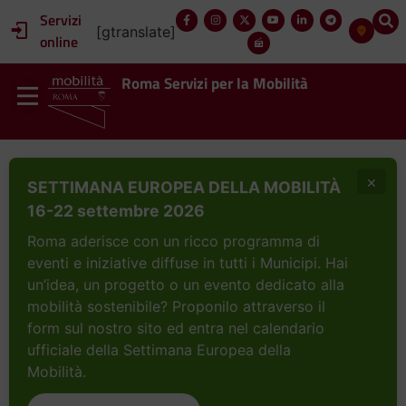
contenuto
Servizi
[gtranslate]
online
Roma Servizi per la Mobilità
×
SETTIMANA EUROPEA DELLA MOBILITÀ
16-22 settembre 2026
Roma aderisce con un ricco programma di
eventi e iniziative diffuse in tutti i Municipi. Hai
un’idea, un progetto o un evento dedicato alla
mobilità sostenibile? Proponilo attraverso il
form sul nostro sito ed entra nel calendario
ufficiale della Settimana Europea della
Mobilità.