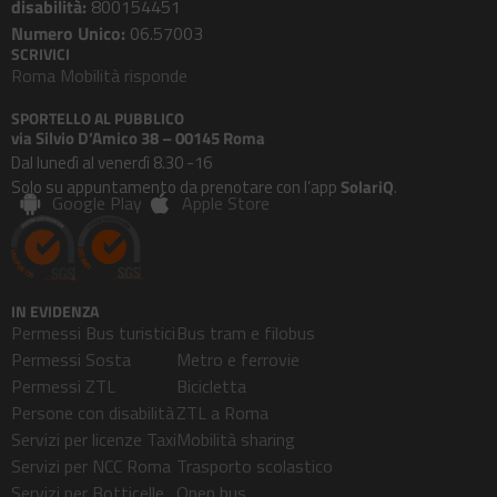
disabilità:
800154451
Numero Unico:
06.57003
SCRIVICI
Roma Mobilità risponde
SPORTELLO AL PUBBLICO
via Silvio D’Amico 38 – 00145 Roma
Dal lunedì al venerdì 8.30 -16
Solo su appuntamento da prenotare con l’app
SolariQ
.
Google Play
Apple Store
IN EVIDENZA
Permessi Bus turistici
Bus tram e filobus
Permessi Sosta
Metro e ferrovie
Permessi ZTL
Bicicletta
Persone con disabilità
ZTL a Roma
Servizi per licenze Taxi
Mobilità sharing
Servizi per NCC Roma
Trasporto scolastico
Servizi per Botticelle
Open bus