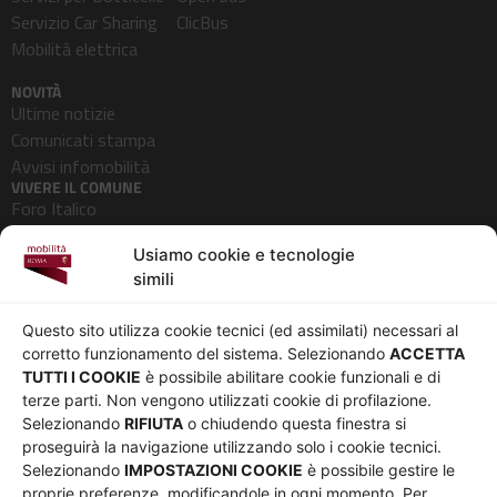
Servizio Car Sharing
ClicBus
Mobilità elettrica
NOVITÀ
Ultime notizie
Comunicati stampa
Avvisi infomobilità
VIVERE IL COMUNE
Foro Italico
Pedonalizzazioni
Usiamo cookie e tecnologie
Aeroporti
simili
AZIENDA
Chi siamo
Privacy
Questo sito utilizza cookie tecnici (ed assimilati) necessari al
Governance
Parità di genere
corretto funzionamento del sistema. Selezionando
ACCETTA
Whistleblowing
Amministrazione
TUTTI I COOKIE
è possibile abilitare cookie funzionali e di
terze parti. Non vengono utilizzati cookie di profilazione.
Co-Marketing
trasparente
Selezionando
RIFIUTA
o chiudendo questa finestra si
Social media policy
Bandi e gare
proseguirà la navigazione utilizzando solo i cookie tecnici.
Informativa Cookie
Note legali
Selezionando
IMPOSTAZIONI COOKIE
è possibile gestire le
Informativa Sito web e
proprie preferenze, modificandole in ogni momento. Per