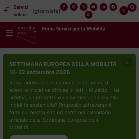
Servizi
[gtranslate]
online
Roma Servizi per la Mobilità
×
SETTIMANA EUROPEA DELLA MOBILITÀ
16-22 settembre 2026
Roma aderisce con un ricco programma di
eventi e iniziative diffuse in tutti i Municipi. Hai
un’idea, un progetto o un evento dedicato alla
mobilità sostenibile? Proponilo attraverso il
form sul nostro sito ed entra nel calendario
ufficiale della Settimana Europea della
Mobilità.