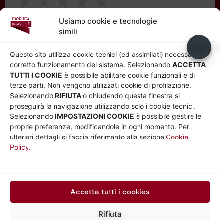
★
★
★
★
★
Usiamo cookie e tecnologie
simili
Usiamo c
Questo sito utilizza cookie tecnici (ed assimilati) necessari al
corretto funzionamento del sistema. Selezionando
ACCETTA
TUTTI I COOKIE
è possibile abilitare cookie funzionali e di
terze parti. Non vengono utilizzati cookie di profilazione.
Selezionando
RIFIUTA
o chiudendo questa finestra si
proseguirà la navigazione utilizzando solo i cookie tecnici.
Accedi ai servizi
Selezionando
IMPOSTAZIONI COOKIE
è possibile gestire le
proprie preferenze, modificandole in ogni momento. Per
Sportello online
ulteriori dettagli si faccia riferimento alla sezione
Cookie
Accedi allo sportello online
Policy.
Sportello al pubblico
Dal lunedì al venerdì 8.30 – 16.00
Via Silvio D’Amico 38
Accetta tutti i cookies
Prenota un appuntamento
Rifiuta