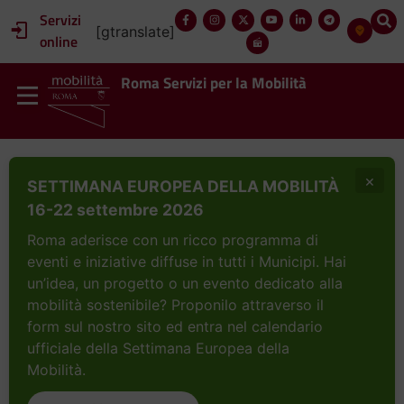
Servizi
[gtranslate]
online
Roma Servizi per la Mobilità
×
SETTIMANA EUROPEA DELLA MOBILITÀ
16-22 settembre 2026
Roma aderisce con un ricco programma di
eventi e iniziative diffuse in tutti i Municipi. Hai
un’idea, un progetto o un evento dedicato alla
mobilità sostenibile? Proponilo attraverso il
form sul nostro sito ed entra nel calendario
ufficiale della Settimana Europea della
Mobilità.