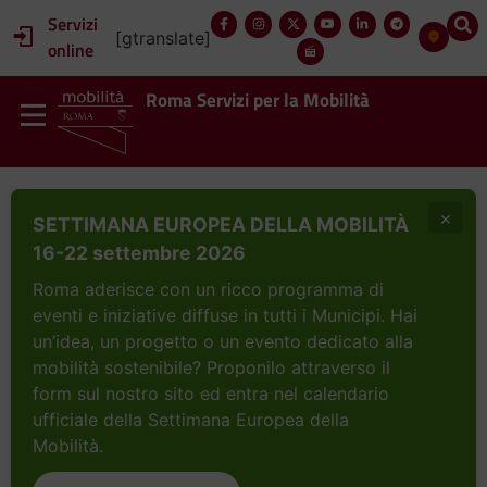
Servizi
[gtranslate]
online
Roma Servizi per la Mobilità
×
SETTIMANA EUROPEA DELLA MOBILITÀ
16-22 settembre 2026
Roma aderisce con un ricco programma di
eventi e iniziative diffuse in tutti i Municipi. Hai
un’idea, un progetto o un evento dedicato alla
mobilità sostenibile? Proponilo attraverso il
form sul nostro sito ed entra nel calendario
ufficiale della Settimana Europea della
Mobilità.