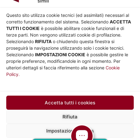
simili
AZIENDA
Chi siamo
Privacy
Questo sito utilizza cookie tecnici (ed assimilati) necessari al
Governance
Parità di genere
corretto funzionamento del sistema. Selezionando
ACCETTA
Whistleblowing
Amministrazione
TUTTI I COOKIE
è possibile abilitare cookie funzionali e di
terze parti. Non vengono utilizzati cookie di profilazione.
Co-Marketing
trasparente
Selezionando
RIFIUTA
o chiudendo questa finestra si
Social media policy
Bandi e gare
proseguirà la navigazione utilizzando solo i cookie tecnici.
Informativa Cookie
Note legali
Selezionando
IMPOSTAZIONI COOKIE
è possibile gestire le
Informativa Sito web e
proprie preferenze, modificandole in ogni momento. Per
social media
ulteriori dettagli si faccia riferimento alla sezione
Cookie
Policy.
UTILITÀ
Sito Roma capitale
Sito Atac
Car Sharing Roma
Accetta tutti i cookies
SEGUICI SU
Rifiuta
Impostazioni cookies
Mapp
Sede legale in via Silvio D’Amico 40, 00145 Roma, P. IVA e N.
Iscrizione 10735431008 del 31/12/2009 Numero REA 1253419
a del