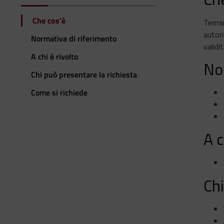
Che cos’è
Termin
autori
Normativa di riferimento
validit
A chi è rivolto
No
Chi può presentare la richiesta
Come si richiede
A c
Chi