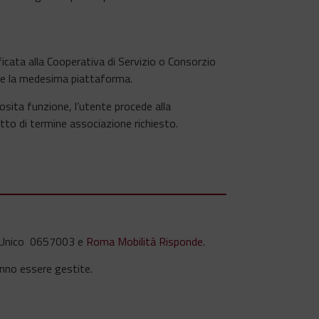
ficata alla Cooperativa di Servizio o Consorzio
nte la medesima piattaforma.
osita funzione, l’utente procede alla
atto di termine associazione richiesto.
ero Unico 0657003 e
Roma Mobilità Risponde
.
ranno essere gestite.