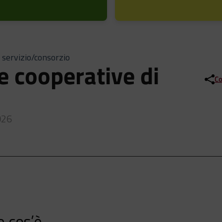
 servizio/consorzio
e cooperative di
Co
026
e cos’è