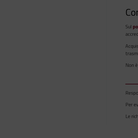
Co
Sul
po
accred
Acquis
trasmi
Non è 
Respo
Per ev
Le ric