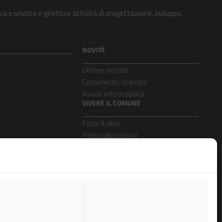
ca e privata e gestisce attività di progettazione, sviluppo,
NOVITÀ
Ultime notizie
Comunicati stampa
Avvisi infomobilità
VIVERE IL COMUNE
Foro Italico
Pedonalizzazioni
Aeroporti