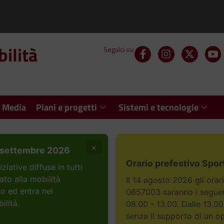
ilità
Seguici su:
 Media
Piani e progetti
Sistemi e tecnologie
×
settembre 2026
Orario prefestivo Spor
ative diffuse in tutti
ato alla mobilità
Il 14 agosto 2026 gli orar
to ed entra nel
0657003 saranno i seguent
ilità.
08.00 - 13.00. Dalle 13.00
senza il supporto di un o