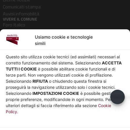
Comunicati stampa
Avvisi infomobilità
VIVERE IL COMUNE
Foro Italico
Pedonalizzazioni
Usiamo cookie e tecnologie
Aeroporti
simili
AZIENDA
Chi siamo
Privacy
Questo sito utilizza cookie tecnici (ed assimilati) necessari al
Governance
Parità di genere
corretto funzionamento del sistema. Selezionando
ACCETTA
Whistleblowing
Amministrazione
TUTTI I COOKIE
è possibile abilitare cookie funzionali e di
terze parti. Non vengono utilizzati cookie di profilazione.
Co-Marketing
trasparente
Selezionando
RIFIUTA
o chiudendo questa finestra si
Social media policy
Bandi e gare
proseguirà la navigazione utilizzando solo i cookie tecnici.
Informativa Cookie
Note legali
Selezionando
IMPOSTAZIONI COOKIE
è possibile gestire le
Informativa Sito web e
Usiamo c
proprie preferenze, modificandole in ogni momento. Per
social media
ulteriori dettagli si faccia riferimento alla sezione
Cookie
Policy.
UTILITÀ
Sito Roma capitale
Sito Atac