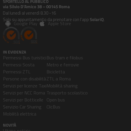
SPORTELLO AL PUBBLICO
via Silvio D’Amico 38 – 00145 Roma
Dal lunedì al venerdì 8.30 -16
Solo su appuntamento da prenotare con l’app
SolariQ
.
Google Play
Apple Store
IN EVIDENZA
Permessi Bus turistici
Bus tram e filobus
Permessi Sosta
Metro e ferrovie
Permessi ZTL
Bicicletta
Persone con disabilità
ZTL a Roma
Servizi per licenze Taxi
Mobilità sharing
Servizi per NCC Roma
Trasporto scolastico
Servizi per Botticelle
Open bus
Servizio Car Sharing
ClicBus
Mobilità elettrica
NOVITÀ
Ultime notizie