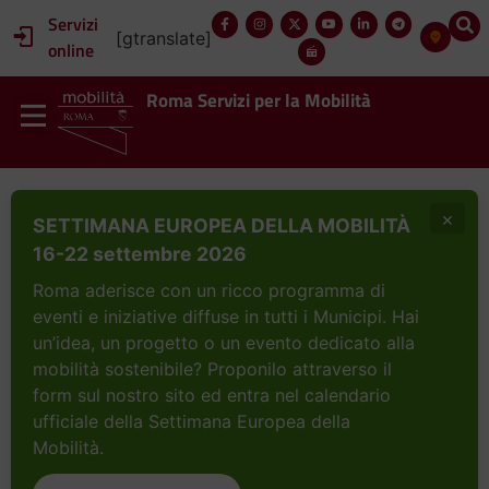
Servizi
[gtranslate]
online
Roma Servizi per la Mobilità
×
SETTIMANA EUROPEA DELLA MOBILITÀ
16-22 settembre 2026
Roma aderisce con un ricco programma di
eventi e iniziative diffuse in tutti i Municipi. Hai
un’idea, un progetto o un evento dedicato alla
mobilità sostenibile? Proponilo attraverso il
form sul nostro sito ed entra nel calendario
ufficiale della Settimana Europea della
Mobilità.