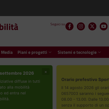
ilità
Seguici su:
 Media
Piani e progetti
Sistemi e tecnologie
×
settembre 2026
Orario prefestivo Spor
ative diffuse in tutti
ato alla mobilità
Il 14 agosto 2026 gli orar
to ed entra nel
0657003 saranno i seguent
ilità.
08.00 - 13.00. Dalle 13.00
senza il supporto di un o