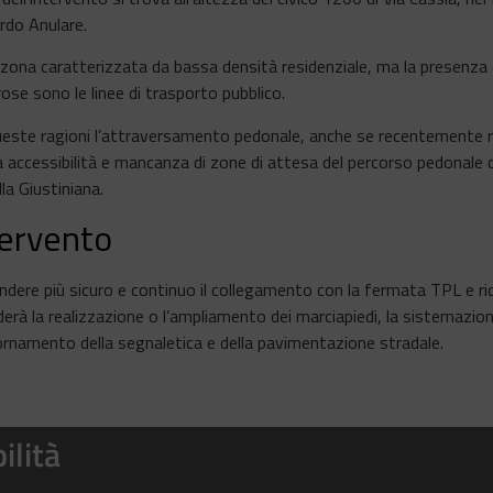
rdo Anulare.
zona caratterizzata da bassa densità residenziale, ma la presenza 
se sono le linee di trasporto pubblico.
este ragioni l’attraversamento pedonale, anche se recentemente riq
 accessibilità e mancanza di zone di attesa del percorso pedonale c
lla Giustiniana.
tervento
ndere più sicuro e continuo il collegamento con la fermata TPL e ri
erà la realizzazione o l’ampliamento dei marciapiedi, la sistemazio
ornamento della segnaletica e della pavimentazione stradale.
ilità