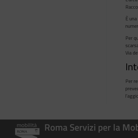
Racco
È una 
numero
Per qu
scarsa
Via de
In
Per re
preved
l’aggi
Roma Servizi per la Mob