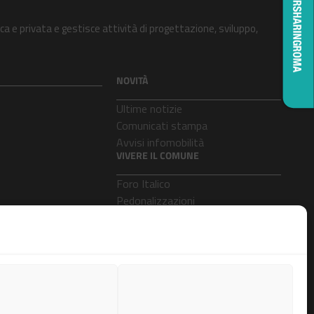
ca e privata e gestisce attività di progettazione, sviluppo,
NOVITÀ
Ultime notizie
Comunicati stampa
Avvisi infomobilità
VIVERE IL COMUNE
Foro Italico
Pedonalizzazioni
Aeroporti