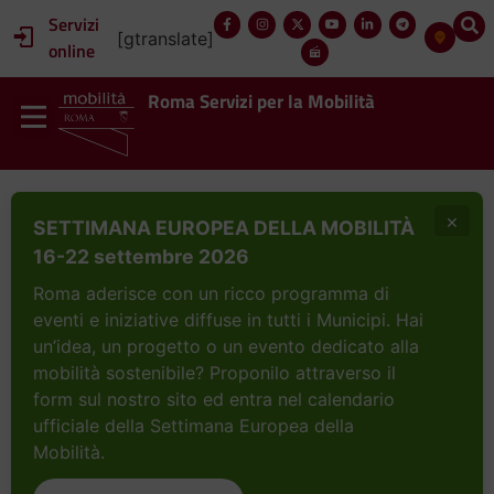
Servizi
[gtranslate]
online
Roma Servizi per la Mobilità
×
SETTIMANA EUROPEA DELLA MOBILITÀ
16-22 settembre 2026
Roma aderisce con un ricco programma di
eventi e iniziative diffuse in tutti i Municipi. Hai
un’idea, un progetto o un evento dedicato alla
mobilità sostenibile? Proponilo attraverso il
form sul nostro sito ed entra nel calendario
ufficiale della Settimana Europea della
Mobilità.