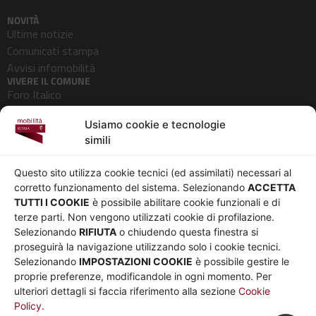
NOVITÀ
Ultime notizie
Comunicati stampa
Avvisi infomobilità
VIVERE IL COMUNE
Foro Italico
Pedonalizzazioni
Usiamo cookie e tecnologie
Aeroporti
simili
AZIENDA
Chi siamo
Privacy
Questo sito utilizza cookie tecnici (ed assimilati) necessari al
Governance
Parità di genere
corretto funzionamento del sistema. Selezionando
ACCETTA
Whistleblowing
Amministrazione
TUTTI I COOKIE
è possibile abilitare cookie funzionali e di
terze parti. Non vengono utilizzati cookie di profilazione.
Co-Marketing
trasparente
Selezionando
RIFIUTA
o chiudendo questa finestra si
Social media policy
Bandi e gare
proseguirà la navigazione utilizzando solo i cookie tecnici.
Informativa Cookie
Note legali
Selezionando
IMPOSTAZIONI COOKIE
è possibile gestire le
Informativa Sito web e
proprie preferenze, modificandole in ogni momento. Per
social media
ulteriori dettagli si faccia riferimento alla sezione
Cookie
Policy.
UTILITÀ