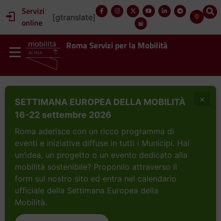
Servizi
[gtranslate]
online
Roma Servizi per la Mobilità
×
SETTIMANA EUROPEA DELLA MOBILITÀ
16-22 settembre 2026
Roma aderisce con un ricco programma di
eventi e iniziative diffuse in tutti i Municipi. Hai
un’idea, un progetto o un evento dedicato alla
mobilità sostenibile? Proponilo attraverso il
form sul nostro sito ed entra nel calendario
ufficiale della Settimana Europea della
Mobilità.