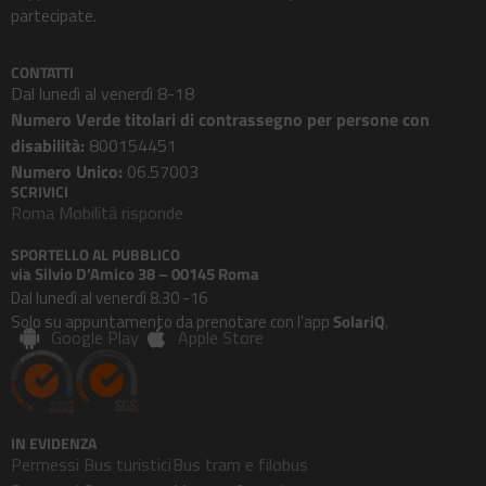
partecipate.
CONTATTI
Dal lunedì al venerdì 8-18
Numero Verde titolari di contrassegno per persone con
disabilità:
800154451
Numero Unico:
06.57003
SCRIVICI
Roma Mobilità risponde
SPORTELLO AL PUBBLICO
via Silvio D’Amico 38 – 00145 Roma
Dal lunedì al venerdì 8.30 -16
Solo su appuntamento da prenotare con l’app
SolariQ
.
Google Play
Apple Store
IN EVIDENZA
Permessi Bus turistici
Bus tram e filobus