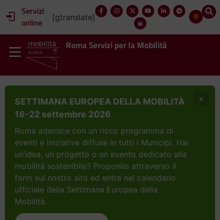
Servizi
[gtranslate]
online
Roma Servizi per la Mobilità
×
SETTIMANA EUROPEA DELLA MOBILITÀ
16-22 settembre 2026
Roma aderisce con un ricco programma di
eventi e iniziative diffuse in tutti i Municipi. Hai
un’idea, un progetto o un evento dedicato alla
mobilità sostenibile? Proponilo attraverso il
form sul nostro sito ed entra nel calendario
ufficiale della Settimana Europea della
Mobilità.