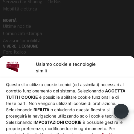
Servizio Car Sharing
ClicBus
Mobilità elettrica
NOVITÀ
Ultime notizie
Comunicati stampa
Avvisi infomobilità
VIVERE IL COMUNE
Foro Italico
Pedonalizzazioni
Usiamo cookie e tecnologie
Aeroporti
simili
AZIENDA
Chi siamo
Privacy
Questo sito utilizza cookie tecnici (ed assimilati) necessari al
Governance
Parità di genere
corretto funzionamento del sistema. Selezionando
ACCETTA
Whistleblowing
Amministrazione
TUTTI I COOKIE
è possibile abilitare cookie funzionali e di
terze parti. Non vengono utilizzati cookie di profilazione.
Co-Marketing
trasparente
Selezionando
RIFIUTA
o chiudendo questa finestra si
Usiamo c
Social media policy
Bandi e gare
proseguirà la navigazione utilizzando solo i cookie tecnici.
Informativa Cookie
Note legali
Selezionando
IMPOSTAZIONI COOKIE
è possibile gestire le
Informativa Sito web e
proprie preferenze, modificandole in ogni momento. Per
social media