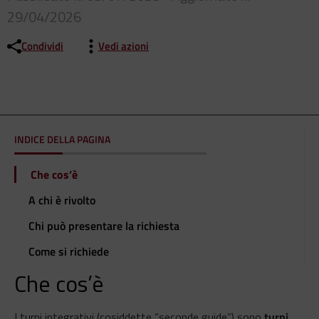
29/04/2026
Condividi
Vedi azioni
INDICE DELLA PAGINA
Che cos’è
A chi è rivolto
Chi può presentare la richiesta
Come si richiede
Che cos’è
I turni integrativi (cosiddette “seconde guide”) sono
turni